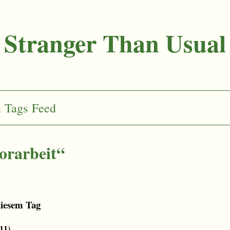
Stranger Than Usual
n
Tags
Feed
orarbeit“
diesem Tag
:11
)