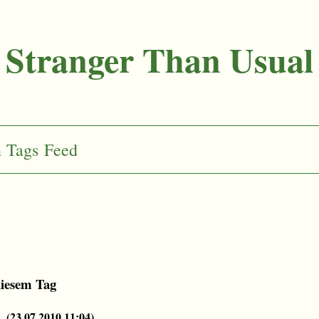
Stranger Than Usual
n
Tags
Feed
diesem Tag
…
(
23.07.2010 11:04
)