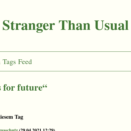
Stranger Than Usual
n
Tags
Feed
 for future“
diesem Tag
imaschutz
(
29.04.2021 12:29
)