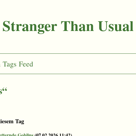
Stranger Than Usual
n
Tags
Feed
s“
diesem Tag
etternde Goblins
(
07.02.2026 11:42
)