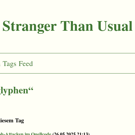
Stranger Than Usual
n
Tags
Feed
lyphen“
diesem Tag
h-Attacken im Quellcode
(
26.05.2025 21:13
)