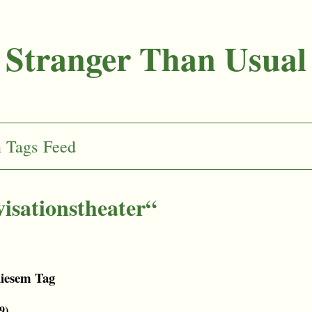
Stranger Than Usual
n
Tags
Feed
isationstheater“
diesem Tag
9
)