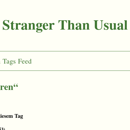
Stranger Than Usual
n
Tags
Feed
uren“
diesem Tag
53
)