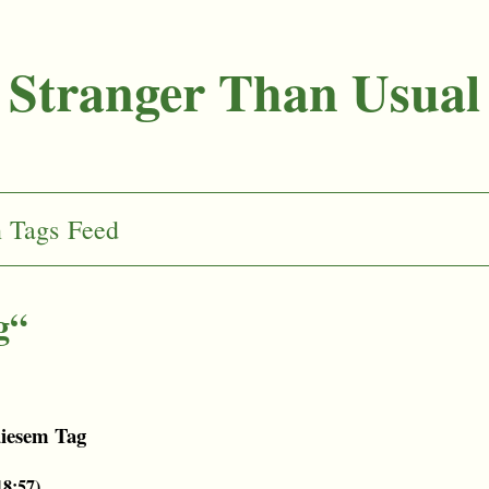
Stranger Than Usual
n
Tags
Feed
g“
diesem Tag
18:57
)