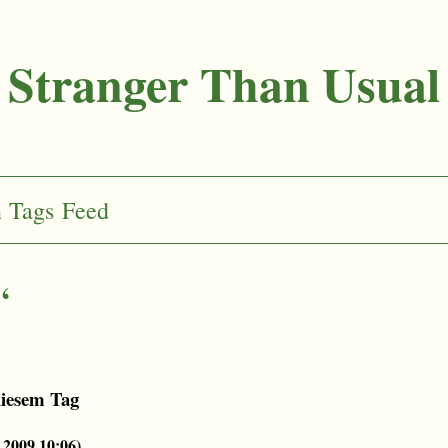
Stranger Than Usual
n
Tags
Feed
“
diesem Tag
.2009 10:06
)