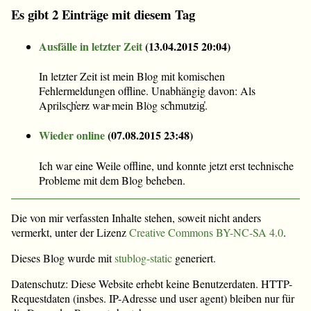
Es gibt 2 Einträge mit diesem Tag
Ausfälle in letzter Zeit
(
13.04.2015 20:04
)
In letzter Zeit ist mein Blog mit komischen
Fehlermeldungen offline. Unabhängig davon: Als
Aprilsc͓h̔er̵z war̵ mein Bl͘og sc̔hmut̵zig̔.
Wieder online
(
07.08.2015 23:48
)
Ich war eine Weile offline, und konnte jetzt erst technische
Probleme mit dem Blog beheben.
Die von mir verfassten Inhalte stehen, soweit nicht anders
vermerkt, unter der Lizenz
Creative Commons BY-NC-SA 4.0
.
Dieses Blog wurde mit
stublog-static
generiert.
Datenschutz: Diese Website erhebt keine Benutzerdaten. HTTP-
Requestdaten (insbes. IP-Adresse und user agent) bleiben nur für