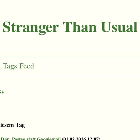
Stranger Than Usual
n
Tags
Feed
“
diesem Tag
Day: Posteo statt Googlemail
(
01.02.2026 12:07
)