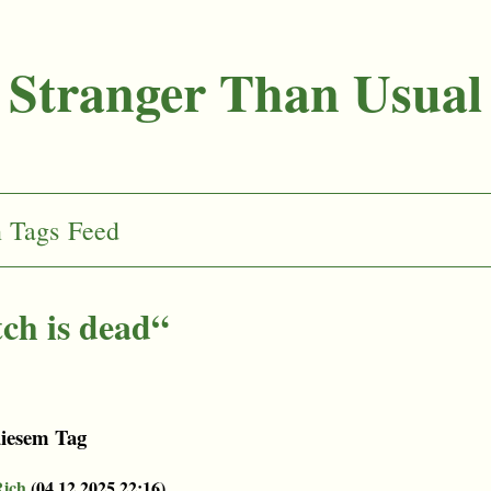
Stranger Than Usual
n
Tags
Feed
tch is dead“
diesem Tag
Rich
(
04.12.2025 22:16
)