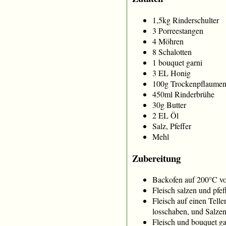
1,5kg Rinderschulter
3 Porreestangen
4 Möhren
8 Schalotten
1 bouquet garni
3 EL Honig
100g Trockenpflaume
450ml Rinderbrühe
30g Butter
2 EL Öl
Salz, Pfeffer
Mehl
Zubereitung
Backofen auf 200°C vo
Fleisch salzen und pfe
Fleisch auf einen Tell
losschaben, und Salzen
Fleisch und bouquet ga