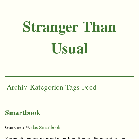
Stranger Than
Usual
Archiv
Kategorien
Tags
Feed
Smartbook
Ganz neu™:
das Smartbook
Komplett analog, aber mit allen Funktionen, die man sich von