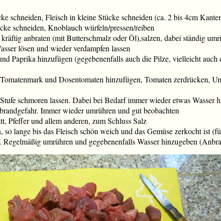
ke schneiden, Fleisch in kleine Stücke schneiden (ca. 2 bis 4cm Kanten
ücke schneiden, Knoblauch würfeln/pressen/reiben
 kräftig anbraten (mit Butterschmalz oder Öl),salzen, dabei ständig umr
asser lösen und wieder verdampfen lassen
d Paprika hinzufügen (gegebenenfalls auch die Pilze, vielleicht auch e
, Tomatenmark und Dosentomaten hinzufügen, Tomaten zerdrücken, U
 Stufe schmoren lassen. Dabei bei Bedarf immer wieder etwas Wasser h
brandgefahr. Immer wieder umrühren und gut beobachten
t, Pfeffer und allem anderen, zum Schluss Salz
, so lange bis das Fleisch schön weich und das Gemüse zerkocht ist (
. Regelmäßig umrühren und gegebenenfalls Wasser hinzugeben (Anbra