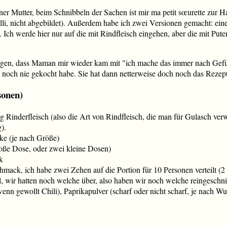
er Mutter, beim Schnibbeln der Sachen ist mir ma petit sœurette zur 
lli, nicht abgebildet). Außerdem habe ich zwei Versionen gemacht: ein
h. Ich werde hier nur auf die mit Rindfleisch eingehen, aber die mit Put
sagen, dass Maman mir wieder kam mit "ich mache das immer nach Gef
es noch nie gekocht habe. Sie hat dann netterweise doch noch das Rezep
sonen)
g Rinderfleisch (also die Art von Rindfleisch, die man für Gulasch verw
).
ike (je nach Größe)
oße Dose, oder zwei kleine Dosen)
k
ack, ich habe zwei Zehen auf die Portion für 10 Personen verteilt (2 
 wir hatten noch welche über, also haben wir noch welche reingeschni
(wenn gewollt Chili), Paprikapulver (scharf oder nicht scharf, je nach 