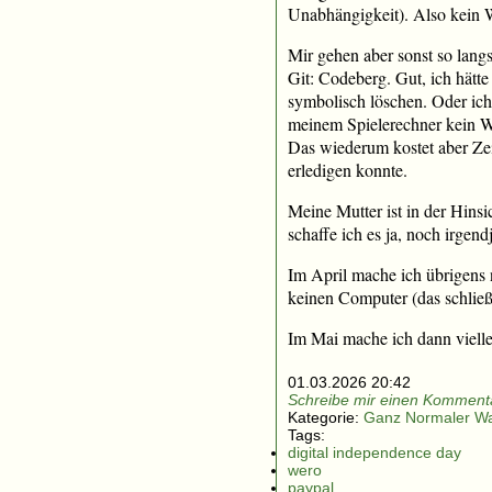
Unabhängigkeit). Also kein W
Mir gehen aber sonst so lang
Git: Codeberg. Gut, ich hätt
symbolisch löschen. Oder ich
meinem Spielerechner kein Wi
Das wiederum kostet aber Zeit
erledigen konnte.
Meine Mutter ist in der Hinsi
schaffe ich es ja, noch irg
Im April mache ich übrigens
keinen Computer (das schließ
Im Mai mache ich dann viell
01.03.2026 20:42
Schreibe mir einen Kommenta
Kategorie:
Ganz Normaler W
Tags:
digital independence day
wero
paypal