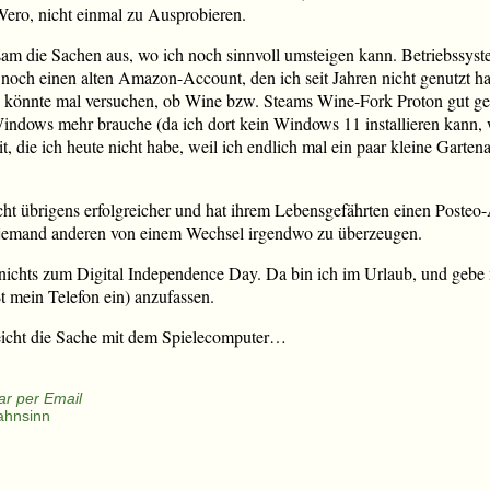
ero, nicht einmal zu Ausprobieren.
sam die Sachen aus, wo ich noch sinnvoll umsteigen kann. Betriebssyst
e noch einen alten Amazon-Account, den ich seit Jahren nicht genutzt h
 könnte mal versuchen, ob Wine bzw. Steams Wine-Fork Proton gut gen
ndows mehr brauche (da ich dort kein Windows 11 installieren kann, w
, die ich heute nicht habe, weil ich endlich mal ein paar kleine Garten
cht übrigens erfolgreicher und hat ihrem Lebensgefährten einen Posteo-
endjemand anderen von einem Wechsel irgendwo zu überzeugen.
 nichts zum Digital Independence Day. Da bin ich im Urlaub, und gebe
t mein Telefon ein) anzufassen.
eicht die Sache mit dem Spielecomputer…
r per Email
ahnsinn