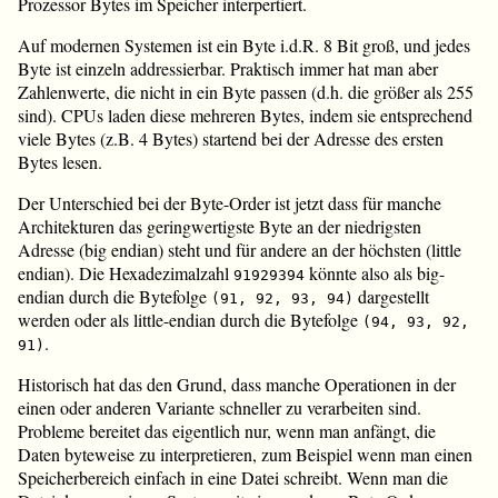
Prozessor Bytes im Speicher interpertiert.
Auf modernen Systemen ist ein Byte i.d.R. 8 Bit groß, und jedes
Byte ist einzeln addressierbar. Praktisch immer hat man aber
Zahlenwerte, die nicht in ein Byte passen (d.h. die größer als 255
sind). CPUs laden diese mehreren Bytes, indem sie entsprechend
viele Bytes (z.B. 4 Bytes) startend bei der Adresse des ersten
Bytes lesen.
Der Unterschied bei der Byte-Order ist jetzt dass für manche
Architekturen das geringwertigste Byte an der niedrigsten
Adresse (big endian) steht und für andere an der höchsten (little
endian). Die Hexadezimalzahl
könnte also als big-
91929394
endian durch die Bytefolge
dargestellt
(91, 92, 93, 94)
werden oder als little-endian durch die Bytefolge
(94, 93, 92,
.
91)
Historisch hat das den Grund, dass manche Operationen in der
einen oder anderen Variante schneller zu verarbeiten sind.
Probleme bereitet das eigentlich nur, wenn man anfängt, die
Daten byteweise zu interpretieren, zum Beispiel wenn man einen
Speicherbereich einfach in eine Datei schreibt. Wenn man die