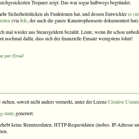
durchgesickerten Trojaner zeigt: Das war sogar halbwegs begründet.
 mehr Sicherheitslücken als Funktionen hat, und dessen Entwickler
es (u
ierten
(via
fefe
, der auch die ganze Katastrophenserie dokumentiert hat)
ch mal wieder aus Steuergeldern bezahlt. Leute, wenn ihr schon unbedin
mt nochmal dafür, dass sich der finanzielle Einsatz wenigstens lohnt!
r per Email
e stehen, soweit nicht anders vermerkt, unter der Lizenz
Creative Comm
g-static
generiert.
rhebt keine Benutzerdaten. HTTP-Requestdaten (insbes. IP-Adresse und
hen.