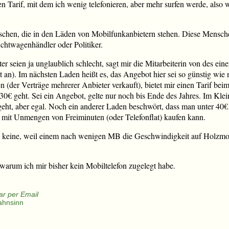
n Tarif, mit dem ich wenig telefonieren, aber mehr surfen werde, also wä
chen, die in den Läden von Mobilfunkanbietern stehen. Diese Mensche
chtwagenhändler oder Politiker.
r seien ja unglaublich schlecht, sagt mir die Mitarbeiterin von des ein
an). Im nächsten Laden heißt es, das Angebot hier sei so günstig wie n
n (der Verträge mehrerer Anbieter verkauft), bietet mir einen Tarif bei
30€ geht. Sei ein Angebot, gelte nur noch bis Ende des Jahres. Im Klei
eht, aber egal. Noch ein anderer Laden beschwört, dass man unter 40€ 
ur mit Unmengen von Freiminuten (oder Telefonflat) kaufen kann.
rlich keine, weil einem nach wenigen MB die Geschwindigkeit auf Holz
warum ich mir bisher kein Mobiltelefon zugelegt habe.
r per Email
ahnsinn