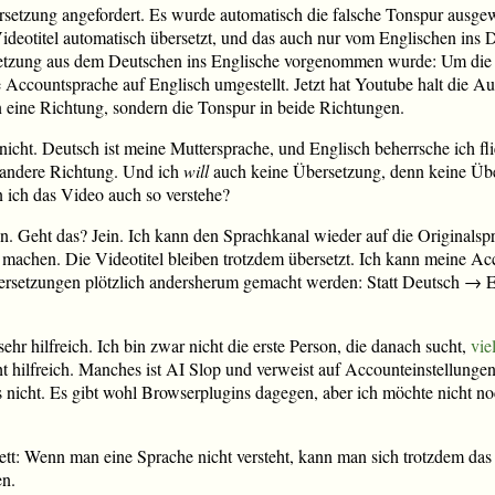
rsetzung angefordert. Es wurde automatisch die falsche Tonspur ausgewä
Videotitel automatisch übersetzt, und das auch nur vom Englischen ins
tzung aus dem Deutschen ins Englische vorgenommen wurde: Um die au
e Accountsprache auf Englisch umgestellt. Jetzt hat Youtube halt die A
 in eine Richtung, sondern die Tonspur in beide Richtungen.
 nicht. Deutsch ist meine Muttersprache, und Englisch beherrsche ich fl
 andere Richtung. Und ich
will
auch keine Übersetzung, denn keine Übers
 ich das Video auch so verstehe?
n. Geht das? Jein. Ich kann den Sprachkanal wieder auf die Originalspr
 machen. Die Videotitel bleiben trotzdem übersetzt. Ich kann meine A
bersetzungen plötzlich andersherum gemacht werden: Statt Deutsch → E
ehr hilfreich. Ich bin zwar nicht die erste Person, die danach sucht,
vie
t hilfreich. Manches ist AI Slop und verweist auf Accounteinstellungen,
s nicht. Es gibt wohl Browserplugins dagegen, aber ich möchte nicht noc
a nett: Wenn man eine Sprache nicht versteht, kann man sich trotzdem d
en.