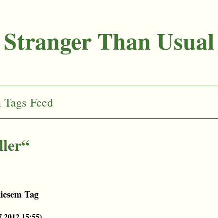
Stranger Than Usual
n
Tags
Feed
ller“
diesem Tag
7.2012 15:55
)