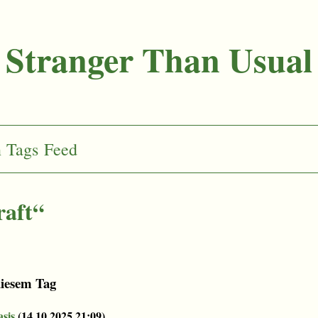
Stranger Than Usual
n
Tags
Feed
raft“
diesem Tag
asis
(
14.10.2025 21:09
)