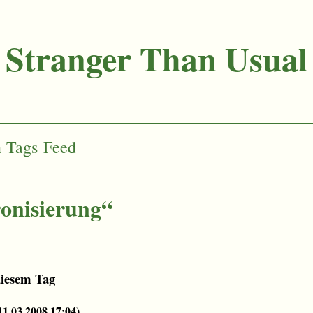
Stranger Than Usual
n
Tags
Feed
onisierung“
diesem Tag
11.03.2008 17:04
)