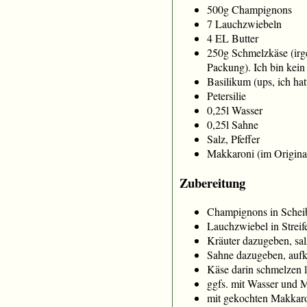
500g Champignons
7 Lauchzwiebeln
4 EL Butter
250g Schmelzkäse (irg
Packung). Ich bin kein
Basilikum (ups, ich ha
Petersilie
0,25l Wasser
0,25l Sahne
Salz, Pfeffer
Makkaroni (im Original
Zubereitung
Champignons in Scheib
Lauchzwiebel in Strei
Kräuter dazugeben, sal
Sahne dazugeben, aufk
Käse darin schmelzen 
ggfs. mit Wasser und 
mit gekochten Makkaro