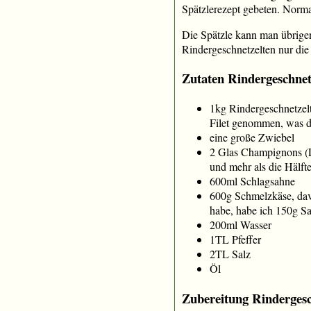
Spätzlerezept gebeten. Norm
Die Spätzle kann man übrigen
Rindergeschnetzelten nur di
Zutaten Rindergeschnet
1kg Rindergeschnetzelt
Filet genommen, was d
eine große Zwiebel
2 Glas Champignons (L
und mehr als die Hälf
600ml Schlagsahne
600g Schmelzkäse, davo
habe, habe ich 150g 
200ml Wasser
1TL Pfeffer
2TL Salz
Öl
Zubereitung Rindergesc