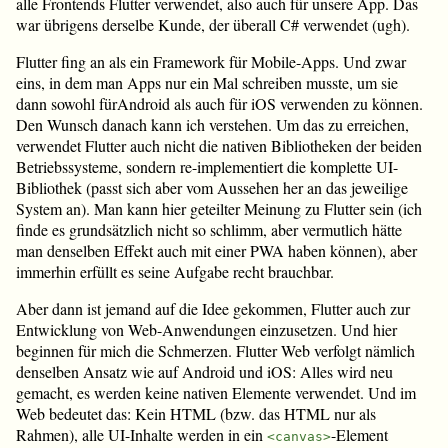
alle Frontends Flutter verwendet, also auch für unsere App. Das
war übrigens derselbe Kunde, der überall C# verwendet (ugh).
Flutter fing an als ein Framework für Mobile-Apps. Und zwar
eins, in dem man Apps nur ein Mal schreiben musste, um sie
dann sowohl fürAndroid als auch für iOS verwenden zu können.
Den Wunsch danach kann ich verstehen. Um das zu erreichen,
verwendet Flutter auch nicht die nativen Bibliotheken der beiden
Betriebssysteme, sondern re-implementiert die komplette UI-
Bibliothek (passt sich aber vom Aussehen her an das jeweilige
System an). Man kann hier geteilter Meinung zu Flutter sein (ich
finde es grundsätzlich nicht so schlimm, aber vermutlich hätte
man denselben Effekt auch mit einer PWA haben können), aber
immerhin erfüllt es seine Aufgabe recht brauchbar.
Aber dann ist jemand auf die Idee gekommen, Flutter auch zur
Entwicklung von Web-Anwendungen einzusetzen. Und hier
beginnen für mich die Schmerzen. Flutter Web verfolgt nämlich
denselben Ansatz wie auf Android und iOS: Alles wird neu
gemacht, es werden keine nativen Elemente verwendet. Und im
Web bedeutet das: Kein HTML (bzw. das HTML nur als
Rahmen), alle UI-Inhalte werden in ein
-Element
<canvas>