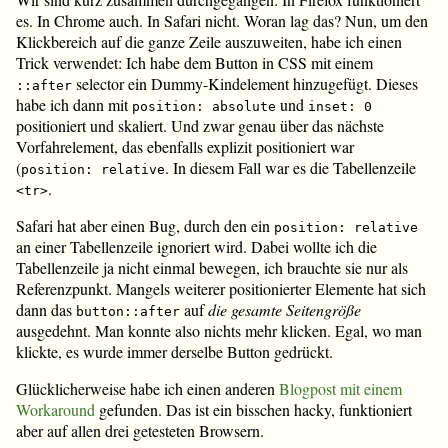
es. In Chrome auch. In Safari nicht. Woran lag das? Nun, um den
Klickbereich auf die ganze Zeile auszuweiten, habe ich einen
Trick verwendet: Ich habe dem Button in CSS mit einem
selector ein Dummy-Kindelement hinzugefügt. Dieses
::after
habe ich dann mit
und
position: absolute
inset: 0
positioniert und skaliert. Und zwar genau über das nächste
Vorfahrelement, das ebenfalls explizit positioniert war
(
. In diesem Fall war es die Tabellenzeile
position: relative
.
<tr>
Safari hat aber einen Bug, durch den ein
position: relative
an einer Tabellenzeile ignoriert wird. Dabei wollte ich die
Tabellenzeile ja nicht einmal bewegen, ich brauchte sie nur als
Referenzpunkt. Mangels weiterer positionierter Elemente hat sich
dann das
auf
die gesamte Seitengröße
button::after
ausgedehnt. Man konnte also nichts mehr klicken. Egal, wo man
klickte, es wurde immer derselbe Button gedrückt.
Glücklicherweise habe ich einen anderen
Blogpost mit einem
Workaround
gefunden. Das ist ein bisschen hacky, funktioniert
aber auf allen drei getesteten Browsern.