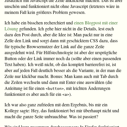
zusätzlich mit Javascript die Zeile anklickbar machen. Das ist aber
unschön und funktioniert nicht ohne Javascript (letzteres wäre in
meinem Fall kein größeres Problem gewesen.
Ich habe ein bisschen recherchiert und
einen Blogpost mit einer
Lösung
gefunden. Ich gehe hier nicht in die Details, lest euch
dazu den Post durch, aber die Idee ist: Man packt nur in eine
Zelle den Link und sorgt dann mit geschicktem CSS dazu, dass
für typische Browsernutzer der Link auf die ganze Zeile
ausgedehnt wird. Für Hilfstechnologie ist aber der ursprügliche
Button oder der Link immer noch da (sollte aber einen passenden
Text haben). Ich weiß nicht, ob das komplett barrierefrei ist, ist
aber auf jeden Fall deutlich besser als die Variante, in der man die
Zeile nur klickbar macht. Bonus: Man kann auch mit Tab durch
die Zeilen wechseln und dann mit Enter eine auswählen (die
Anleitung ist für einen
, mit leichten Änderungen
<button>
funktioniert es aber auch für ein
).
<a>
Ich war also ganz zufrieden mit dem Ergebnis, bis mir ein
Kollege sagte: Hey, das funktioniert bei mir überhaupt nicht und
macht die ganze Seite unbrauchbar. Was ist passiert?
Wir sind kurz zusammen durchgegangen: In Firefox funktioniert