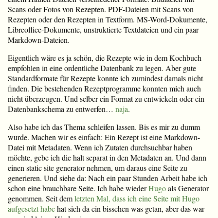
Scans oder Fotos von Rezepten. PDF-Dateien mit Scans von
Rezepten oder den Rezepten in Textform. MS-Word-Dokumente,
Libreoffice-Dokumente, unstruktierte Textdateien und ein paar
Markdown-Dateien.
Eigentlich wäre es ja schön, die Rezepte wie in dem Kochbuch
empfohlen in eine ordentliche Datenbank zu legen. Aber gute
Standardformate für Rezepte konnte ich zumindest damals nicht
finden. Die bestehenden Rezeptprogramme konnten mich auch
nicht überzeugen. Und selber ein Format zu entwickeln oder ein
Datenbankschema zu entwerfen…
naja
.
Also habe ich das Thema schleifen lassen. Bis es mir zu dumm
wurde. Machen wir es einfach: Ein Rezept ist eine Markdown-
Datei mit Metadaten. Wenn ich Zutaten durchsuchbar haben
möchte, gebe ich die halt separat in den Metadaten an. Und dann
einen static site generator nehmen, um daraus eine Seite zu
generieren. Und siehe da: Nach ein paar Stunden Arbeit habe ich
schon eine brauchbare Seite. Ich habe wieder
Hugo
als Generator
genommen. Seit dem
letzten Mal, dass ich eine Seite mit Hugo
aufgesetzt habe
hat sich da ein bisschen was getan, aber das war