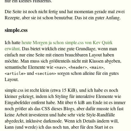
nur ein kleines Hindernis.
Die Seite ist noch nicht fertig und hat momentan gerade mal zwei
Rezepte, aber sie ist schon benutzbar. Das ist ein guter Anfang.
simple.css
Ich hatte
heute Morgen ja schon simple.css von Kev Quirk
erwähnt
. Das bietet wirklich eine gute Grundlage, wenn man
einfach nur eine Seite mit einem brauchbaren Layout haben
möchte. Man muss sich größtenteils nicht mit Klassen abgeben,
semantische Elemente wie
,
,
,
<nav>
<header>
<main>
und
sorgen schon alleine für ein gutes
<article>
<section>
Layout.
simple.css ist recht klein (etwa 15 KiB), und ich habe es noch
kleiner gekriegt, indem ich Styling für interaktive Elemente wie
Eingabefelder entfernt habe. Mit über 6 kiB am Ende ist es immer
noch größer als das CSS dieses Blogs, aber dafür musste ich fast
keine Arbeit investieren und habe sehr viele Style-Randfälle
abgedeckt, inklusive darkmode. Wenn ich Details ändern will,
kann (und werde) ich das noch tun, aber für den Start ist es