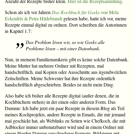
Anzahl der Rezepte bisher klein.
Hier ist die Rezeptsammlung
.
Schon als ich vor Jahren
Das Kochbuch für Geeks
von Mela
Eckenfels & Petra Hildebrandt
gelesen habe, hatte ich vor, meine
Rezepte einmal digital zu ordnen. Dort schreiben die Autorinnen
in Kapitel 1.7:
Das Problem lösen wir, so wie Geeks alle
Probleme lösen – mit einer Datenbank.
Nun, in meinem Familienumkreis gibt es keine solche Datenbank.
Meine Mutter hat mehrere Ordner mit Rezepten, mal
handschriftlich, mal Kopien oder Ausschnitte aus irgendwelchen
Zeitschriften. Meine Schwester hat ihre Rezepte ordentlich
handschriftlich abgeschrieben. Beides ist nicht mein Ding.
Also habe ich bisher alle Rezepte digital (außer denen, die in
Kochbüchern stehen) in der einen oder anderen Form. Das
Dumme: Ich habe jetzt ein paar Rezepte in diesem Blog als Teil
meines Kochprojekts, andere Rezepte in Emails, die mir jemand
mal geschickt hat, als Weblinks zu Seiten wie Chefkoch, die mit
Adblocker immer unbenutzbarer wird und in einem Ordner mit
einem Haufen Dateien verschiedener Formate. Bildateien mit