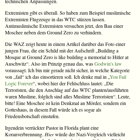
technischen Anpassungen.
Extremisten gibt es überall. So haben zum Beispiel muslimische
Extremisten Flugzeuge in das WTC stürzen lassen.
Antimuslimische Extremisten versuchen jetzt, den Bau einer
Moschee neben dem Ground Zero zu verhindern.
Die WAZ zeigt heute in einem Artikel darüber das Foto einer
jungen Frau, die ein Schild mit der Aufschrift „Building a
Mosque at Ground Zero is like building a memorial to Hitler at
Auschwitz“. Also im Prinzip genau das, was
Godwin's law
voraussagt. Ich bin mir gerade nicht sicher, in welche Kategorie
von „fail“ ich das einsortieren soll. Ich denke mal in „
You Fail
Logic Forever
“, wobei hier der Fehlschluss lautet: „Die
Terroristen, die den Anschlag auf das WTC planten/ausführten
waren Muslime, folglich sind alles Muslime Terroristen“. Leute,
bitte! Eine Moschee ist kein Denkmal an Mörder, sondern ein
Gotteshaus, in diesem Fall würde ich es sogar als
Friedensbotschaft einstufen.
Irgendein verrückter Pastor in Florida plant eine
Koranverbrennung.
Hier
würde der Nazi-Vergleich vielleicht