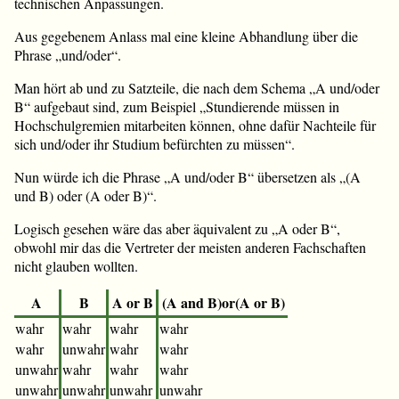
technischen Anpassungen.
Aus gegebenem Anlass mal eine kleine Abhandlung über die
Phrase „und/oder“.
Man hört ab und zu Satzteile, die nach dem Schema „A und/oder
B“ aufgebaut sind, zum Beispiel „Stundierende müssen in
Hochschulgremien mitarbeiten können, ohne dafür Nachteile für
sich und/oder ihr Studium befürchten zu müssen“.
Nun würde ich die Phrase „A und/oder B“ übersetzen als „(A
und B) oder (A oder B)“.
Logisch gesehen wäre das aber äquivalent zu „A oder B“,
obwohl mir das die Vertreter der meisten anderen Fachschaften
nicht glauben wollten.
A
B
A or B
(A and B)or(A or B)
wahr
wahr
wahr
wahr
wahr
unwahr
wahr
wahr
unwahr
wahr
wahr
wahr
unwahr
unwahr
unwahr
unwahr