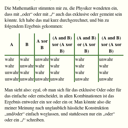
Die Mathematiker stimmten mir zu, die Physiker wendeten ein,
dass mit „oder“ oder mit „/“ auch das exklusive oder gemeint sein
könnte. Ich habe das mal kurz durchgerechnet, und bin zu
folgendem Ergebnis gekommen:
(A and B)
(A and B)
(A and B)
A xor
A
B
xor (A xor
or (A xor
xor (A xor
B
B)
B)
B)
wahr
wahr
unwahr
wahr
wahr
unwahr
wahr
unwahr
wahr
wahr
wahr
wahr
unwahr
wahr
wahr
wahr
wahr
wahr
unwahr
unwahr
unwahr
unwahr
unwahr
unwahr
Man sieht also: egal, ob man sich für das exklusive Oder oder für
das einfache oder entscheidet, in allen Kombinationen ist das
Ergebnis entweder ein xor oder ein or. Man könnte also die
meiner Meinung nach unglaublich hässliche Konstruktion
„und/oder“ einfach weglassen, und stattdessen nur ein „oder“
oder ein „/“ schreiben.