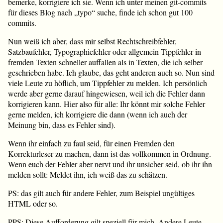
bemerke, korrigiere ich sie. Wenn ich unter meinen git-commits
für dieses Blog nach „typo“ suche, finde ich schon gut 100
commits.
Nun weiß ich aber, dass mir selbst Rechtschreibfehler,
Satzbaufehler, Typographiefehler oder allgemein Tippfehler in
fremden Texten schneller auffallen als in Texten, die ich selber
geschrieben habe. Ich glaube, das geht anderen auch so. Nun sind
viele Leute zu höflich, um Tippfehler zu melden. Ich persönlich
werde aber gerne darauf hingewiesen, weil ich die Fehler dann
korrigieren kann. Hier also für alle: Ihr könnt mir solche Fehler
gerne melden, ich korrigiere die dann (wenn ich auch der
Meinung bin, dass es Fehler sind).
Wenn ihr einfach zu faul seid, für einen Fremden den
Korrekturleser zu machen, dann ist das vollkommen in Ordnung.
Wenn euch der Fehler aber nervt und ihr unsicher seid, ob ihr ihn
melden sollt: Meldet ihn, ich weiß das zu schätzen.
PS: das gilt auch für andere Fehler, zum Beispiel ungültiges
HTML oder so.
PPS: Diese Aufforderung gilt speziell für mich. Andere Leute