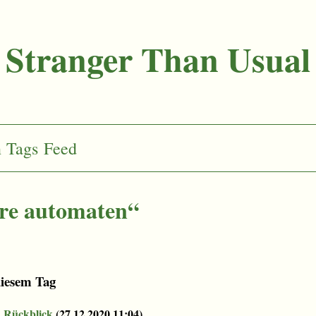
Stranger Than Usual
n
Tags
Feed
äre automaten“
diesem Tag
: Rückblick
(
27.12.2020 11:04
)