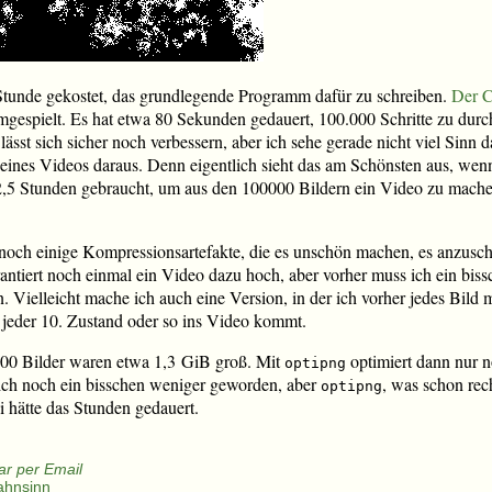
Stunde gekostet, das grundlegende Programm dafür zu schreiben.
Der C
mgespielt. Es hat etwa 80 Sekunden gedauert, 100.000 Schritte zu durch
sst sich sicher noch verbessern, aber ich sehe gerade nicht viel Sinn d
 eines Videos daraus. Denn eigentlich sieht das am Schönsten aus, wenn
2,5 Stunden gebraucht, um aus den 100000 Bildern ein Video zu machen
noch einige Kompressionsartefakte, die es unschön machen, es anzusc
arantiert noch einmal ein Video dazu hoch, aber vorher muss ich ein bi
 Vielleicht mache ich auch eine Version, in der ich vorher jedes Bild m
r jeder 10. Zustand oder so ins Video kommt.
00 Bilder waren etwa 1,3 GiB groß. Mit
optimiert dann nur 
optipng
ich noch ein bisschen weniger geworden, aber
, was schon rech
optipng
i hätte das Stunden gedauert.
r per Email
ahnsinn