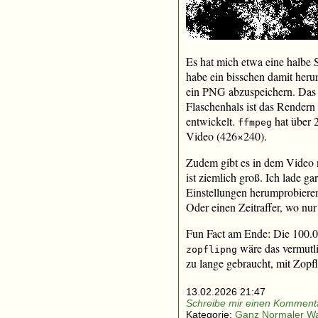
Es hat mich etwa eine halbe 
habe ein bisschen damit heru
ein PNG abzuspeichern. Das lä
Flaschenhals ist das Rendern
entwickelt.
hat über 
ffmpeg
Video (426×240).
Zudem gibt es in dem Video 
ist ziemlich groß. Ich lade g
Einstellungen herumprobieren.
Oder einen Zeitraffer, wo nu
Fun Fact am Ende: Die 100.0
wäre das vermutl
zopflipng
zu lange gebraucht, mit Zopfl
13.02.2026 21:47
Schreibe mir einen Kommenta
Kategorie:
Ganz Normaler W