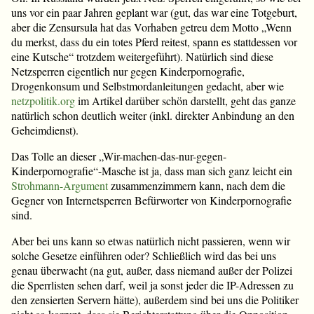
uns vor ein paar Jahren geplant war (gut, das war eine Totgeburt,
aber die Zensursula hat das Vorhaben getreu dem Motto „Wenn
du merkst, dass du ein totes Pferd reitest, spann es stattdessen vor
eine Kutsche“ trotzdem weitergeführt). Natürlich sind diese
Netzsperren eigentlich nur gegen Kinderpornografie,
Drogenkonsum und Selbstmordanleitungen gedacht, aber wie
netzpolitik.org
im Artikel darüber schön darstellt, geht das ganze
natürlich schon deutlich weiter (inkl. direkter Anbindung an den
Geheimdienst).
Das Tolle an dieser „Wir-machen-das-nur-gegen-
Kinderpornografie“-Masche ist ja, dass man sich ganz leicht ein
Strohmann-Argument
zusammenzimmern kann, nach dem die
Gegner von Internetsperren Befürworter von Kinderpornografie
sind.
Aber bei uns kann so etwas natürlich nicht passieren, wenn wir
solche Gesetze einführen oder? Schließlich wird das bei uns
genau überwacht (na gut, außer, dass niemand außer der Polizei
die Sperrlisten sehen darf, weil ja sonst jeder die IP-Adressen zu
den zensierten Servern hätte), außerdem sind bei uns die Politiker