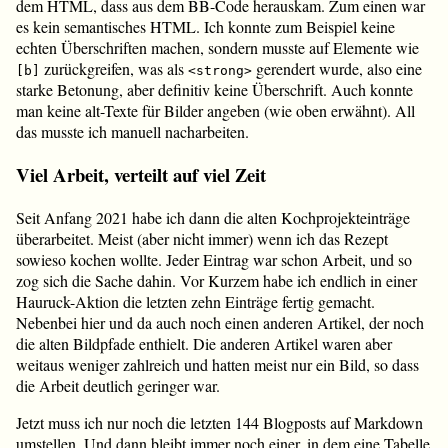
dem HTML, dass aus dem BB-Code herauskam. Zum einen war
es kein semantisches HTML. Ich konnte zum Beispiel keine
echten Überschriften machen, sondern musste auf Elemente wie
zurückgreifen, was als
gerendert wurde, also eine
[b]
<strong>
starke Betonung, aber definitiv keine Überschrift. Auch konnte
man keine alt-Texte für Bilder angeben (wie oben erwähnt). All
das musste ich manuell nacharbeiten.
Viel Arbeit, verteilt auf viel Zeit
Seit Anfang 2021 habe ich dann die alten Kochprojekteinträge
überarbeitet. Meist (aber nicht immer) wenn ich das Rezept
sowieso kochen wollte. Jeder Eintrag war schon Arbeit, und so
zog sich die Sache dahin. Vor Kurzem habe ich endlich in einer
Hauruck-Aktion die letzten zehn Einträge fertig gemacht.
Nebenbei hier und da auch noch einen anderen Artikel, der noch
die alten Bildpfade enthielt. Die anderen Artikel waren aber
weitaus weniger zahlreich und hatten meist nur ein Bild, so dass
die Arbeit deutlich geringer war.
Jetzt muss ich nur noch die letzten 144 Blogposts auf Markdown
umstellen. Und dann bleibt immer noch einer, in dem eine Tabelle