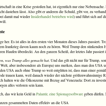
schaft in eine Krise gestoßen hat, ist eigentlich nur eine Nebensache. 
ht dastehen lässt. Also gibt er anderen die Schuld, gibt vor, zu verhande
bei damit mal wieder
Insiderhandel betrieben wird
) und führt sich auf d
will.
hte
ge her. Es ist alles in den ersten vier Monaten dieses Jahres passiert. Tr
dem Irankrieg davon kaum noch zu hören. Weil Trump den stinkenden Ha
n Haufen überdeckt. An den ganzen Scheiß, der letztes Jahr passiert i
sen, was Trump alles gemacht hat
. Und das gilt nicht nur für Trump, son
 Welt, aber insbesondere als Europa) uns merken, dass man den USA un
n den USA auch ohne Trump so weit entglitten ist, dass man einer gemä
riode trauen kann, weil danach wieder der nächste größenwahnsinnige 
h halten wie die Ölkonzerne mit Bezug auf Venezuela: Dort zu investier
orgen alles verloren sein kann.
ch, das wir kein Geld in
Palantir, eine Spionagesoftware
geben dürfen. 
anzen gesammelten Daten effektiv an die USA