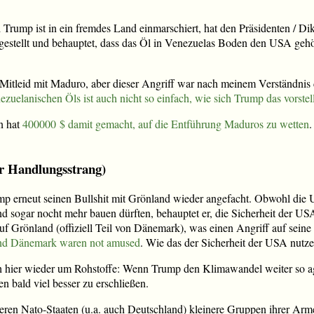
 Trump ist in ein fremdes Land einmarschiert, hat den Präsidenten / Di
gestellt und behauptet, dass das Öl in Venezuelas Boden den USA gehör
 Mitleid mit Maduro, aber dieser Angriff war nach meinem Verständnis d
uelanischen Öls ist auch nicht so einfach, wie sich Trump das vorstell
n hat
400000 $ damit gemacht, auf die Entführung Maduros zu wetten
.
r Handlungsstrang)
mp erneut seinen Bullshit mit Grönland wieder angefacht. Obwohl die U
 sogar nocht mehr bauen dürften, behauptet er, die Sicherheit der US
auf Grönland (offiziell Teil von Dänemark), was einen Angriff auf sei
nd Dänemark waren not amused
. Wie das der Sicherheit der USA nutzen 
 hier wieder um Rohstoffe: Wenn Trump den Klimawandel weiter so agg
bald viel besser zu erschließen.
en Nato-Staaten (u.a. auch Deutschland) kleinere Gruppen ihrer Arm