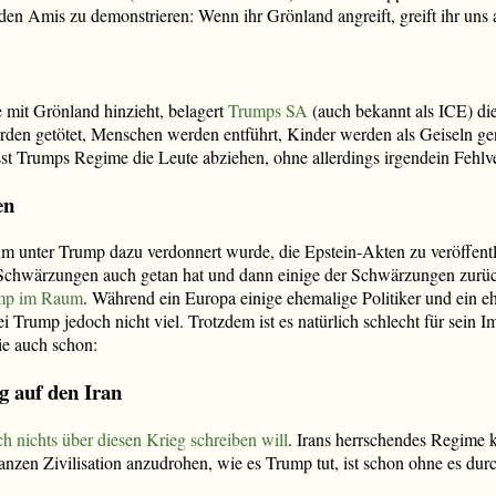
en Amis zu demonstrieren: Wenn ihr Grönland angreift, greift ihr uns a
 mit Grönland hinzieht, belagert
Trumps SA
(auch bekannt als ICE) die
rden getötet, Menschen werden entführt, Kinder werden als Geiseln g
t Trumps Regime die Leute abziehen, ohne allerdings irgendein Fehlv
en
m unter Trump dazu verdonnert wurde, die Epstein-Akten zu veröffentl
Schwärzungen auch getan hat und dann einige der Schwärzungen zurü
ump im Raum
. Während ein Europa einige ehemalige Politiker und ein e
i Trump jedoch nicht viel. Trotzdem ist es natürlich schlecht für sein I
e auch schon:
g auf den Iran
ch nichts über diesen Krieg schreiben will
. Irans herrschendes Regime k
anzen Zivilisation anzudrohen, wie es Trump tut, ist schon ohne es dur