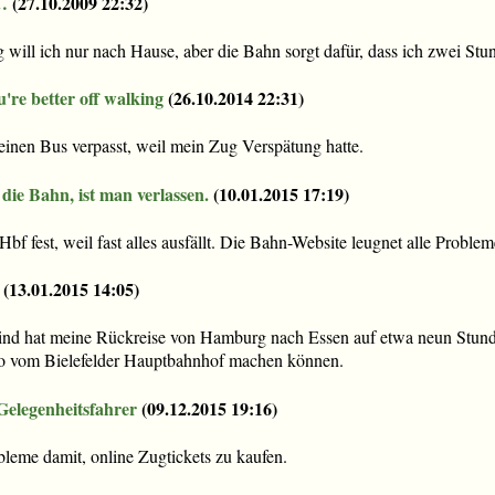
…
(
27.10.2009 22:32
)
will ich nur nach Hause, aber die Bahn sorgt dafür, dass ich zwei Stu
u're better off walking
(
26.10.2014 22:31
)
inen Bus verpasst, weil mein Zug Verspätung hatte.
 die Bahn, ist man verlassen.
(
10.01.2015 17:19
)
f fest, weil fast alles ausfällt. Die Bahn-Website leugnet alle Problem
(
13.01.2015 14:05
)
nd hat meine Rückreise von Hamburg nach Essen auf etwa neun Stun
to vom Bielefelder Hauptbahnhof machen können.
elegenheitsfahrer
(
09.12.2015 19:16
)
bleme damit, online Zugtickets zu kaufen.