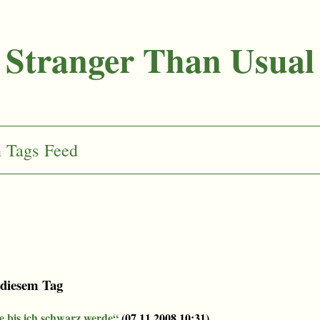
Stranger Than Usual
n
Tags
Feed
 diesem Tag
 bis ich schwarz werde“
(
07.11.2008 10:31
)