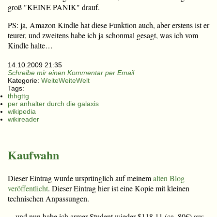
groß "KEINE PANIK" drauf.
PS: ja, Amazon Kindle hat diese Funktion auch, aber erstens ist er
teurer, und zweitens habe ich ja schonmal gesagt, was ich vom
Kindle halte…
14.10.2009 21:35
Schreibe mir einen Kommentar per Email
Kategorie:
WeiteWeiteWelt
Tags:
thhgttg
per anhalter durch die galaxis
wikipedia
wikireader
Kaufwahn
Dieser Eintrag wurde ursprünglich auf meinem
alten Blog
veröffentlicht
. Dieser Eintrag hier ist eine Kopie mit kleinen
technischen Anpassungen.
…und nun habe ich armer Student wieder $118,11 (ca. 80€) aus