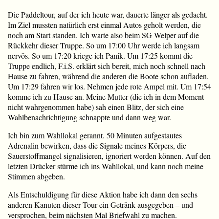
Die Paddeltour, auf der ich heute war, dauerte länger als gedacht.
Im Ziel mussten natürlich erst einmal Autos geholt werden, die
noch am Start standen. Ich warte also beim SG Welper auf die
Rückkehr dieser Truppe. So um 17:00 Uhr werde ich langsam
nervös. So um 17:20 kriege ich Panik. Um 17:25 kommt die
Truppe endlich, F.i.S. erklärt sich bereit, mich noch schnell nach
Hause zu fahren, während die anderen die Boote schon aufladen.
Um 17:29 fahren wir los. Nehmen jede rote Ampel mit. Um 17:54
komme ich zu Hause an. Meine Mutter (die ich in dem Moment
nicht wahrgenommen habe) sah einen Blitz, der sich eine
Wahlbenachrichtigung schnappte und dann weg war.
Ich bin zum Wahllokal gerannt. 50 Minuten aufgestautes
Adrenalin bewirken, dass die Signale meines Körpers, die
Sauerstoffmangel signalisieren, ignoriert werden können. Auf den
letzten Drücker stürme ich ins Wahllokal, und kann noch meine
Stimmen abgeben.
Als Entschuldigung für diese Aktion habe ich dann den sechs
anderen Kanuten dieser Tour ein Getränk ausgegeben – und
versprochen, beim nächsten Mal Briefwahl zu machen.