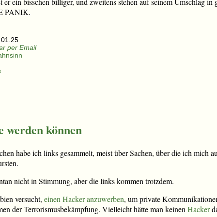
st er ein bisschen billiger, und zweitens stehen auf seinem Umschlag in
NE PANIK.
 01:25
r per Email
ahnsinn
s
te werden können
hen habe ich links gesammelt, meist über Sachen, über die ich mich a
rsten.
ntan nicht in Stimmung, aber die links kommen trotzdem.
bien versucht,
einen Hacker anzuwerben
, um private Kommunikationen
en der Terrorismusbekämpfung. Vielleicht hätte man keinen
Hacker
da