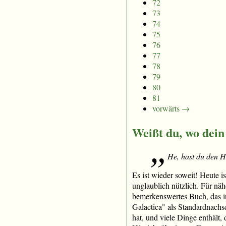
72
73
74
75
76
77
78
79
80
81
vorwärts →
Weißt du, wo dein
He, hast du den H
Es ist wieder soweit! Heute i
unglaublich nützlich. Für näh
bemerkenswertes Buch, das in
Galactica" als Standardnachs
hat, und viele Dinge enthält,