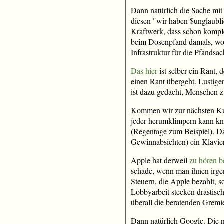
Dann natürlich die Sache mit
diesen "wir haben $unglaublic
Kraftwerk, dass schon komple
beim Dosenpfand damals, wo s
Infrastruktur für die Pfandsac
Das hier
ist selber ein Rant, 
einen Rant übergeht. Lustig
ist dazu gedacht, Menschen zu
Kommen wir zur nächsten Kur
jeder herumklimpern kann k
(Regentage zum Beispiel). Da
Gewinnabsichten) ein Klavier 
Apple hat derweil
zu hören 
schade, wenn man ihnen irgen
Steuern, die Apple bezahlt, s
Lobbyarbeit stecken drastisc
überall die beratenden Gremi
Dann natürlich Google. Die