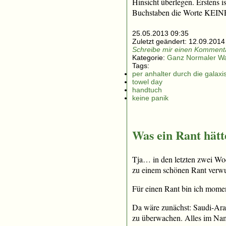
Hinsicht überlegen. Erstens i
Buchstaben die Worte KEI
25.05.2013 09:35
Zuletzt geändert:
12.09.2014
Schreibe mir einen Kommenta
Kategorie:
Ganz Normaler W
Tags:
per anhalter durch die galaxi
towel day
handtuch
keine panik
Was ein Rant hät
Tja… in den letzten zwei Woc
zu einem schönen Rant verwu
Für einen Rant bin ich mome
Da wäre zunächst: Saudi-Ara
zu überwachen. Alles im Nam