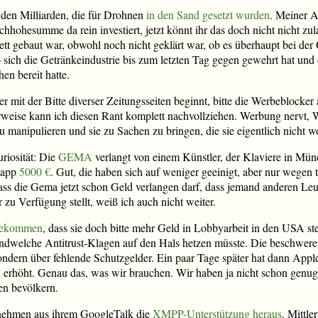
 den Milliarden, die für Drohnen
in den Sand gesetzt wurden
. Meiner A
hhohesumme da rein investiert, jetzt könnt ihr das doch nicht nicht zu
tt gebaut war, obwohl noch nicht geklärt war, ob es überhaupt bei de
ich die Getränkeindustrie bis zum letzten Tag gegen gewehrt hat und 
hen bereit hatte.
der mit der Bitte diverser Zeitungsseiten beginnt, bitte die Werbeblocker
erweise kann ich diesen Rant komplett nachvollziehen. Werbung nervt,
 manipulieren und sie zu Sachen zu bringen, die sie eigentlich nicht w
iosität: Die
GEMA
verlangt von einem Künstler, der Klaviere in Münc
napp
5000 €
. Gut, die haben sich auf weniger geeinigt, aber nur wegen 
ss die Gema jetzt schon Geld verlangen darf, dass jemand anderen Leu
zu Verfügung stellt, weiß ich auch nicht weiter.
bekommen
, dass sie doch bitte mehr Geld in Lobbyarbeit in den USA st
dwelche Antitrust-Klagen auf den Hals hetzen müsste. Die beschweren
ondern über fehlende Schutzgelder. Ein paar Tage später hat dann Apple 
h erhöht. Genau das, was wir brauchen. Wir haben ja nicht schon genug
en bevölkern.
 nehmen aus ihrem GoogleTalk die
XMPP-Unterstützung heraus
. Mittle