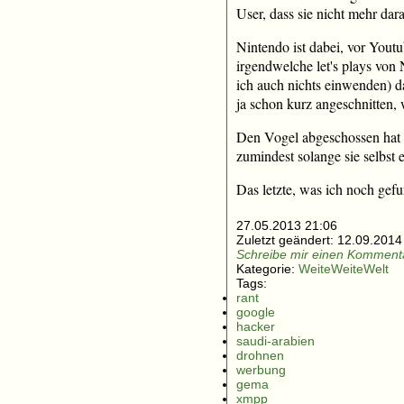
User, dass sie nicht mehr da
Nintendo ist dabei, vor Yout
irgendwelche let's plays von
ich auch nichts einwenden) d
ja schon kurz angeschnitten,
Den Vogel abgeschossen hat 
zumindest solange sie selbst e
Das letzte, was ich noch gef
27.05.2013 21:06
Zuletzt geändert:
12.09.2014
Schreibe mir einen Kommenta
Kategorie:
WeiteWeiteWelt
Tags:
rant
google
hacker
saudi-arabien
drohnen
werbung
gema
xmpp