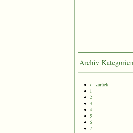
Archiv
Kategorie
← zurück
1
2
3
4
5
6
7