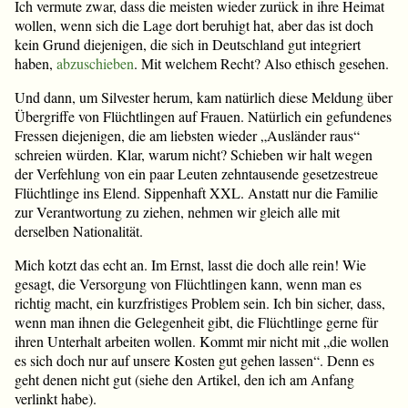
Ich vermute zwar, dass die meisten wieder zurück in ihre Heimat
wollen, wenn sich die Lage dort beruhigt hat, aber das ist doch
kein Grund diejenigen, die sich in Deutschland gut integriert
haben,
abzuschieben
. Mit welchem Recht? Also ethisch gesehen.
Und dann, um Silvester herum, kam natürlich diese Meldung über
Übergriffe von Flüchtlingen auf Frauen. Natürlich ein gefundenes
Fressen diejenigen, die am liebsten wieder „Ausländer raus“
schreien würden. Klar, warum nicht? Schieben wir halt wegen
der Verfehlung von ein paar Leuten zehntausende gesetzestreue
Flüchtlinge ins Elend. Sippenhaft XXL. Anstatt nur die Familie
zur Verantwortung zu ziehen, nehmen wir gleich alle mit
derselben Nationalität.
Mich kotzt das echt an. Im Ernst, lasst die doch alle rein! Wie
gesagt, die Versorgung von Flüchtlingen kann, wenn man es
richtig macht, ein kurzfristiges Problem sein. Ich bin sicher, dass,
wenn man ihnen die Gelegenheit gibt, die Flüchtlinge gerne für
ihren Unterhalt arbeiten wollen. Kommt mir nicht mit „die wollen
es sich doch nur auf unsere Kosten gut gehen lassen“. Denn es
geht denen nicht gut (siehe den Artikel, den ich am Anfang
verlinkt habe).