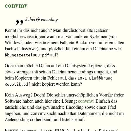
convmv
Schei� encoding
Kennt ihr das nicht auch? Man durchstöbert alte Dateien,
möglicherweise irgendwann mal von anderen Systemen (von
Windows, oder, wie in einem Fall, ein Backup von unserem alten
Fachschaftsserver), und plötzlich fällt einem ein Dateiname wie
auf?
�bungszettel003.pdf
Oder man möchte Daten auf ein Dateisystem kopieren, dass
etwas strenger mit seinen Dateinamenencodings umgeht, und
beim Kopieren tritt ein Fehler auf, dass
10-1 Einf�hrung
nicht kopiert werden kann?
Robotik.pdf
Kein Ausweg? Doch! Die schier unerschöpflichen Vorräte freier
Software haben auch hier eine Lösung:
convmv
! Einfach das
tatsächliche und das gewünschte Encoding sowie einen Pfad
angeben, und convmv sucht nach allen Dateinamen, die nicht im
Zielencoding codiert sind, und listet sie auf.
Beispiel:
convmv -f iso-8859-9 -t utf-8 -r Dateien/