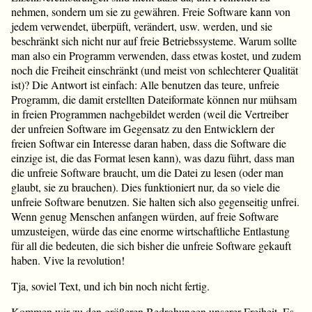
nehmen, sondern um sie zu gewähren. Freie Software kann von
jedem verwendet, überpüft, verändert, usw. werden, und sie
beschränkt sich nicht nur auf freie Betriebssysteme. Warum sollte
man also ein Programm verwenden, dass etwas kostet, und zudem
noch die Freiheit einschränkt (und meist von schlechterer Qualität
ist)? Die Antwort ist einfach: Alle benutzen das teure, unfreie
Programm, die damit erstellten Dateiformate können nur mühsam
in freien Programmen nachgebildet werden (weil die Vertreiber
der unfreien Software im Gegensatz zu den Entwicklern der
freien Softwar ein Interesse daran haben, dass die Software die
einzige ist, die das Format lesen kann), was dazu führt, dass man
die unfreie Software braucht, um die Datei zu lesen (oder man
glaubt, sie zu brauchen). Dies funktioniert nur, da so viele die
unfreie Software benutzen. Sie halten sich also gegenseitig unfrei.
Wenn genug Menschen anfangen würden, auf freie Software
umzusteigen, würde das eine enorme wirtschaftliche Entlastung
für all die bedeuten, die sich bisher die unfreie Software gekauft
haben. Vive la revolution!
Tja, soviel Text, und ich bin noch nicht fertig.
Kommen wir zu den größeren Bedrohungen unserer Freiheit. Es