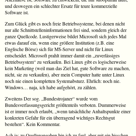
und deswegen ein schlechter Ersatz für teure kommerzielle
Software ist.
Zum Glück gibt es noch freie Betriebssysteme, bei denen nicht
nur alle Schnittstelleninformationen frei sind, sondern gleich der
ganze Quellcode. Lustigerweise bildet Microsoft sich jedes Mal
etwas darauf ein, wenn eine größere Institution (z.B. eine
Englische Börse) sich für M$-Server und nicht für Linux
entscheidet. Microsoft prahlt immer damit ein „zuverlässiges
Betriebssystem“ zu verkaufen. Bei Linux gibt es logischerweise
kein Marketing (weil man das Ziel hat, gute Software zu machen,
nicht, sie zu verkaufen), aber mein Computer hatte unter Linux
noch nie einen kompletten Systemabsturz. Ehrlich: noch nie.
Windows… naja, ich habe aufgehört, zu zählen.
Zweitens Der sog. „Bundestrojaner“ wurde vom
Bundesverfassungsgericht größtenteils verboten. Dummerweise
ist er immer noch erlaubt, „wenn tatsächliche Anhaltspunkte einer
konkreten Gefahr für ein überragend wichtiges Rechtsgut
bestehen“. Kein Kommentar.
Ach ja: zu Quellenangaben bin ich zu faul, aber mit ein bisschen