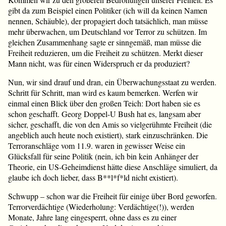
gibt da zum Beispiel einen Politiker (ich will da keinen Namen
nennen, Schäuble), der propagiert doch tatsächlich, man müsse
mehr überwachen, um Deutschland vor Terror zu schützen. Im
gleichen Zusammenhang sagte er sinngemäß, man müsse die
Freiheit reduzieren, um die Freiheit zu schützen. Merkt dieser
Mann nicht, was für einen Widerspruch er da produziert?
Nun, wir sind drauf und dran, ein Überwachungsstaat zu werden.
Schritt für Schritt, man wird es kaum bemerken. Werfen wir
einmal einen Blick über den großen Teich: Dort haben sie es
schon geschafft. Georg Doppel-U Bush hat es, langsam aber
sicher, geschafft, die von den Amis so vielgerühmte Freiheit (die
angeblich auch heute noch existiert), stark einzuschränken. Die
Terroranschläge vom 11.9. waren in gewisser Weise ein
Glücksfall für seine Politik (nein, ich bin kein Anhänger der
Theorie, ein US-Geheimdienst hätte diese Anschläge simuliert, da
glaube ich doch lieber, dass B**l*f*ld nicht existiert).
Schwupp – schon war die Freiheit für einige über Bord geworfen.
Terrorverdächtige (Wiederholung: Verdächtige(!)), werden
Monate, Jahre lang eingesperrt, ohne dass es zu einer