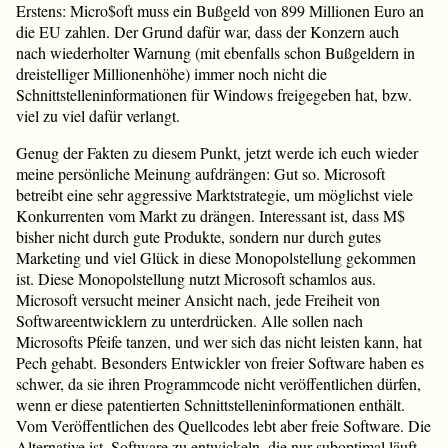
Erstens: Micro$oft muss ein Bußgeld von 899 Millionen Euro an
die EU zahlen. Der Grund dafür war, dass der Konzern auch
nach wiederholter Warnung (mit ebenfalls schon Bußgeldern in
dreistelliger Millionenhöhe) immer noch nicht die
Schnittstelleninformationen für Windows freigegeben hat, bzw.
viel zu viel dafür verlangt.
Genug der Fakten zu diesem Punkt, jetzt werde ich euch wieder
meine persönliche Meinung aufdrängen: Gut so. Microsoft
betreibt eine sehr aggressive Marktstrategie, um möglichst viele
Konkurrenten vom Markt zu drängen. Interessant ist, dass M$
bisher nicht durch gute Produkte, sondern nur durch gutes
Marketing und viel Glück in diese Monopolstellung gekommen
ist. Diese Monopolstellung nutzt Microsoft schamlos aus.
Microsoft versucht meiner Ansicht nach, jede Freiheit von
Softwareentwicklern zu unterdrücken. Alle sollen nach
Microsofts Pfeife tanzen, und wer sich das nicht leisten kann, hat
Pech gehabt. Besonders Entwickler von freier Software haben es
schwer, da sie ihren Programmcode nicht veröffentlichen dürfen,
wenn er diese patentierten Schnittstelleninformationen enthält.
Vom Veröffentlichen des Quellcodes lebt aber freie Software. Die
Alternative ist, Software zu entwickeln, die nur suboptimal läuft,