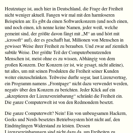
Heutzutage ist, auch hier in Deutschland, die Frage der Freiheit
nicht weniger aktuell. Fangen wir mal mit den harmloseren
Beispielen an: Es gibt da einen Softwarekonzern (und noch einen,
und noch einen, ich nenne keine Namen, jeder weiß, welche
gemeint sind, der größte davon fängt mit „M“ an und hört mit
„icrosoft“ auf), der es geschafft hat, Millionen von Menschen in
gewisser Weise ihrer Freiheit zu berauben. Und zwar auf ziemlich
subtile Weise. Der größte Teil der Computerbenutzenden
Menschen ist, meist ohne es zu wissen, Abhängig von dem
großen Konzern. Der Konzern (er ist, wie gesagt, nicht alleine),
tut alles, um mit seinen Produkten die Freiheit seiner Kunden
weiter einzuschränken. Teilweise durfte sogar, laut Lizenzvertrag,
ein Programm namens „Frontpage“ nicht dazu verwendet werden,
negativ über den Konzern zu berichten. Jeder Klick auf ein
„akzeptieren der Lizenzvereinbarung“ schränkt die Freiheit ein.
Die ganze Computerwelt ist von den Redmondern besetzt.
Die ganze Computerwelt? Nein! Ein von unbeugsamen Hackern,
Geeks und Nerds besetztes Betriebssystem hört nicht auf, den
Eindringlingen Widerstand zu leisten. Dessen
Lizenzvereinbarungen sind nicht dazu da, um Freiheiten zu