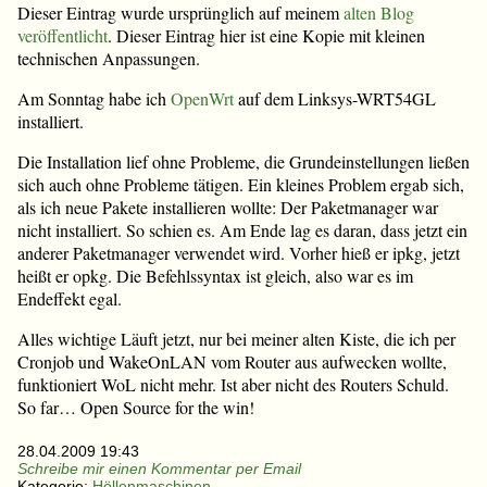
Dieser Eintrag wurde ursprünglich auf meinem
alten Blog
veröffentlicht
. Dieser Eintrag hier ist eine Kopie mit kleinen
technischen Anpassungen.
Am Sonntag habe ich
OpenWrt
auf dem Linksys-WRT54GL
installiert.
Die Installation lief ohne Probleme, die Grundeinstellungen ließen
sich auch ohne Probleme tätigen. Ein kleines Problem ergab sich,
als ich neue Pakete installieren wollte: Der Paketmanager war
nicht installiert. So schien es. Am Ende lag es daran, dass jetzt ein
anderer Paketmanager verwendet wird. Vorher hieß er ipkg, jetzt
heißt er opkg. Die Befehlssyntax ist gleich, also war es im
Endeffekt egal.
Alles wichtige Läuft jetzt, nur bei meiner alten Kiste, die ich per
Cronjob und WakeOnLAN vom Router aus aufwecken wollte,
funktioniert WoL nicht mehr. Ist aber nicht des Routers Schuld.
So far… Open Source for the win!
28.04.2009 19:43
Schreibe mir einen Kommentar per Email
Kategorie:
Höllenmaschinen