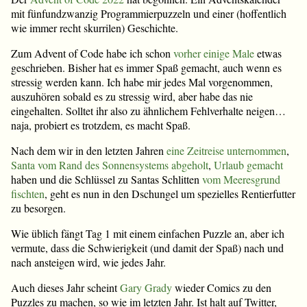
mit fünfundzwanzig Programmierpuzzeln und einer (hoffentlich
wie immer recht skurrilen) Geschichte.
Zum Advent of Code habe ich schon
vorher einige Male
etwas
geschrieben. Bisher hat es immer Spaß gemacht, auch wenn es
stressig werden kann. Ich habe mir jedes Mal vorgenommen,
auszuhören sobald es zu stressig wird, aber habe das nie
eingehalten. Solltet ihr also zu ähnlichem Fehlverhalte neigen…
naja, probiert es trotzdem, es macht Spaß.
Nach dem wir in den letzten Jahren
eine Zeitreise unternommen
,
Santa vom Rand des Sonnensystems abgeholt
,
Urlaub gemacht
haben und die Schlüssel zu Santas Schlitten
vom Meeresgrund
fischten
, geht es nun in den Dschungel um spezielles Rentierfutter
zu besorgen.
Wie üblich fängt Tag 1 mit einem einfachen Puzzle an, aber ich
vermute, dass die Schwierigkeit (und damit der Spaß) nach und
nach ansteigen wird, wie jedes Jahr.
Auch dieses Jahr scheint
Gary Grady
wieder Comics zu den
Puzzles zu machen, so wie im letzten Jahr. Ist halt auf Twitter,