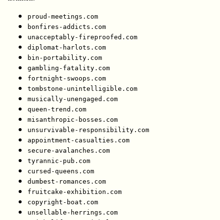
proud-meetings.com
bonfires-addicts.com
unacceptably-fireproofed.com
diplomat-harlots.com
bin-portability.com
gambling-fatality.com
fortnight-swoops.com
tombstone-unintelligible.com
musically-unengaged.com
queen-trend.com
misanthropic-bosses.com
unsurvivable-responsibility.com
appointment-casualties.com
secure-avalanches.com
tyrannic-pub.com
cursed-queens.com
dumbest-romances.com
fruitcake-exhibition.com
copyright-boat.com
unsellable-herrings.com