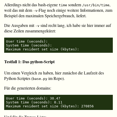
Allerdings nicht das bash-eigene
sondern
,
time
/usr/bin/time
weil das mit dem
-Flag noch einige weitere Informationen, zum
-v
Beispiel den maximalen Speichergebrauch, liefert.
Die Ausgaben mit
sind recht lang, ich habe sie hier immer auf
-v
diese Zeilen zusammengekürzt:
User time (seconds):

System time (seconds):

Testfall 1: Das python-Script
Um einen Vergleich zu haben, hier zunächst die Laufzeit des
Python-Scriptes (
im Repo).
base.py
Für die generierten domains:
User time (seconds): 30.47

System time (seconds): 0.11

Und für die Tranco-Liste: