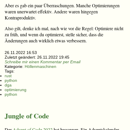
Aber es gab ein paar Überraschungen. Manche Optimierungen
waren unerwartet effektiv. Andere waren hingegen
Kontraproduktiv.
Also gilt, denke ich mal, nach wie vor die Regel: Optimiere nicht
zu früh, und wenn du optimierst, stelle sicher, dass die
Änderungen auch wirklich etwas verbessern.
26.11.2022 16:53
Zuletzt geändert:
26.11.2022 19:45
Schreibe mir einen Kommentar per Email
Kategorie:
Höllenmaschinen
Tags:
rust
python
dga
optimierung
python
Jungle of Code
Der
Advent of Code 2022
hat begonnen. Ein Adventskalender