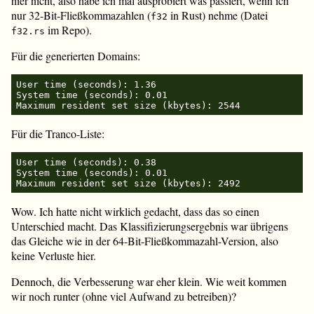
hier nicht, also habe ich mal ausprobiert was passiert, wenn ich
nur 32-Bit-Fließkommazahlen (
in Rust) nehme (Datei
f32
im Repo).
f32.rs
Für die generierten Domains:
User time (seconds): 1.36

System time (seconds): 0.01

Für die Tranco-Liste:
User time (seconds): 0.38

System time (seconds): 0.01

Wow. Ich hatte nicht wirklich gedacht, dass das so einen
Unterschied macht. Das Klassifizierungsergebnis war übrigens
das Gleiche wie in der 64-Bit-Fließkommazahl-Version, also
keine Verluste hier.
Dennoch, die Verbesserung war eher klein. Wie weit kommen
wir noch runter (ohne viel Aufwand zu betreiben)?