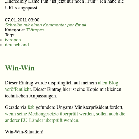
„Incredibly Lame Pun“ ist jetzt nur noch „Pun“. Ich habe die
URLs angepasst.
07.01.2011 03:00
Schreibe mir einen Kommentar per Email
Kategorie:
TVtropes
Tags:
tvtropes
deutschland
Win-Win
Dieser Eintrag wurde ursprünglich auf meinem
alten Blog
veröffentlicht
. Dieser Eintrag hier ist eine Kopie mit kleinen
technischen Anpassungen.
Gerade via
fefe
gefunden: Ungarns Ministerpräsident fordert,
wenn seine Mediengesetzte überprüft werden, sollen auch die
anderer EU-Länder überprüft werden.
Win-Win-Situation!