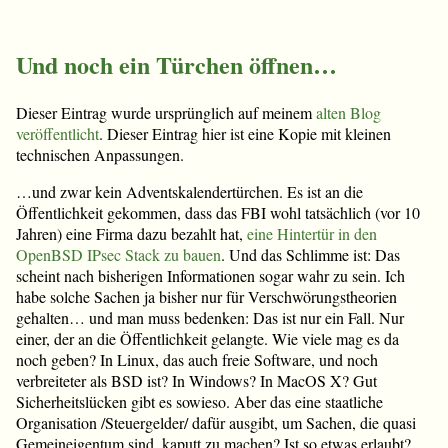
Und noch ein Türchen öffnen…
Dieser Eintrag wurde ursprünglich auf meinem
alten Blog
veröffentlicht
. Dieser Eintrag hier ist eine Kopie mit kleinen
technischen Anpassungen.
…und zwar kein Adventskalendertürchen. Es ist an die
Öffentlichkeit gekommen, dass das FBI wohl tatsächlich (vor 10
Jahren) eine Firma dazu bezahlt hat,
eine Hintertür in den
OpenBSD IPsec Stack zu bauen
. Und das Schlimme ist: Das
scheint nach bisherigen Informationen sogar wahr zu sein. Ich
habe solche Sachen ja bisher nur für Verschwörungstheorien
gehalten… und man muss bedenken: Das ist nur ein Fall. Nur
einer, der an die Öffentlichkeit gelangte. Wie viele mag es da
noch geben? In Linux, das auch freie Software, und noch
verbreiteter als BSD ist? In Windows? In MacOS X? Gut
Sicherheitslücken gibt es sowieso. Aber das eine staatliche
Organisation /Steuergelder/ dafür ausgibt, um Sachen, die quasi
Gemeineigentum sind, kaputt zu machen? Ist so etwas erlaubt?