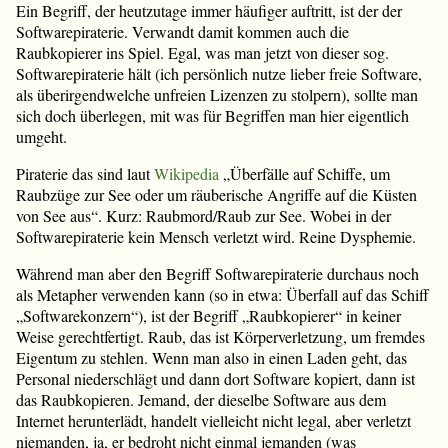
Ein Begriff, der heutzutage immer häufiger auftritt, ist der der
Softwarepiraterie. Verwandt damit kommen auch die
Raubkopierer ins Spiel. Egal, was man jetzt von dieser sog.
Softwarepiraterie hält (ich persönlich nutze lieber freie Software,
als überirgendwelche unfreien Lizenzen zu stolpern), sollte man
sich doch überlegen, mit was für Begriffen man hier eigentlich
umgeht.
Piraterie das sind laut
Wikipedia
„Überfälle auf Schiffe, um
Raubzüge zur See oder um räuberische Angriffe auf die Küsten
von See aus“. Kurz: Raubmord/Raub zur See. Wobei in der
Softwarepiraterie kein Mensch verletzt wird. Reine Dysphemie.
Während man aber den Begriff Softwarepiraterie durchaus noch
als Metapher verwenden kann (so in etwa: Überfall auf das Schiff
„Softwarekonzern“), ist der Begriff „Raubkopierer“ in keiner
Weise gerechtfertigt. Raub, das ist Körperverletzung, um fremdes
Eigentum zu stehlen. Wenn man also in einen Laden geht, das
Personal niederschlägt und dann dort Software kopiert, dann ist
das Raubkopieren. Jemand, der dieselbe Software aus dem
Internet herunterlädt, handelt vielleicht nicht legal, aber verletzt
niemanden, ja, er bedroht nicht einmal jemanden (was