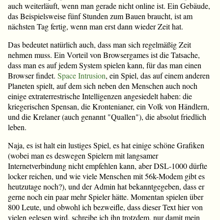
auch weiterläuft, wenn man gerade nicht online ist. Ein Gebäude,
das Beispielsweise fünf Stunden zum Bauen braucht, ist am
nächsten Tag fertig, wenn man erst dann wieder Zeit hat.
Das bedeutet natürlich auch, dass man sich regelmäßig Zeit
nehmen muss. Ein Vorteil von Browsergames ist die Tatsache,
dass man es auf jedem System spielen kann, für das man einen
Browser findet.
Space Intrusion
, ein Spiel, das auf einem anderen
Planeten spielt, auf dem sich neben den Menschen auch noch
einige extraterrestrische Intelligenzen angesiedelt haben: die
kriegerischen Spensan, die Krontenianer, ein Volk von Händlern,
und die Krelaner (auch genannt "Quallen"), die absolut friedlich
leben.
Naja, es ist halt ein lustiges Spiel, es hat einige schöne Grafiken
(wobei man es deswegen Spielern mit langsamer
Internetverbindung nicht empfehlen kann, aber DSL-1000 dürfte
locker reichen, und wie viele Menschen mit 56k-Modem gibt es
heutzutage noch?), und der Admin hat bekanntgegeben, dass er
gerne noch ein paar mehr Spieler hätte. Momentan spielen über
800 Leute, und obwohl ich bezweifle, dass dieser Text hier von
vielen gelesen wird, schreibe ich ihn trotzdem, nur damit mein