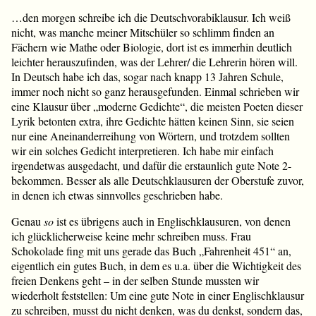
…den morgen schreibe ich die Deutschvorabiklausur. Ich weiß
nicht, was manche meiner Mitschüler so schlimm finden an
Fächern wie Mathe oder Biologie, dort ist es immerhin deutlich
leichter herauszufinden, was der Lehrer/ die Lehrerin hören will.
In Deutsch habe ich das, sogar nach knapp 13 Jahren Schule,
immer noch nicht so ganz herausgefunden. Einmal schrieben wir
eine Klausur über „moderne Gedichte“, die meisten Poeten dieser
Lyrik betonten extra, ihre Gedichte hätten keinen Sinn, sie seien
nur eine Aneinanderreihung von Wörtern, und trotzdem sollten
wir ein solches Gedicht interpretieren. Ich habe mir einfach
irgendetwas ausgedacht, und dafür die erstaunlich gute Note 2-
bekommen. Besser als alle Deutschklausuren der Oberstufe zuvor,
in denen ich etwas sinnvolles geschrieben habe.
Genau
so
ist es übrigens auch in Englischklausuren, von denen
ich glücklicherweise keine mehr schreiben muss. Frau
Schokolade fing mit uns gerade das Buch „Fahrenheit 451“ an,
eigentlich ein gutes Buch, in dem es u.a. über die Wichtigkeit des
freien Denkens geht – in der selben Stunde mussten wir
wiederholt feststellen: Um eine gute Note in einer Englischklausur
zu schreiben, musst du nicht denken, was du denkst, sondern das,