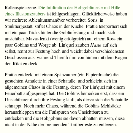
Rollenspielszene.
Die Infiltration der Hobgoblinfeste mit Hilfe
eines Illusionszaubers
ist fehlgeschlagen. Glücklicherweise haben
wir mehrere Ablenkunsmanöver vorbereitet. Soris, in
Stinktiergestalt, stiftet Chaos in der Küche. Prattle teleportiert sich
mit ein paar Tricks hinter die Goblinfestung und macht sich
unsichtbar. Mavas lenkt (wenig erfolgreich) auf einem Ross ein
paar Goblins und Worge ab. Lin'quel zaubert
Haste
auf sich
selbst, rennt zur Festung hoch und weicht dabei verschiedensten
Geschossen aus, während Therith ihm von hinten mit dem Bogen
den Rücken deckt.
Prattle entdeckt mit einem Spähzauber (ein Papierdrache) die
gesuchten Amulette in einer Schatulle, und schleicht sich im
allgemeinen Chaos in die Festung, deren Tor Lin'quel mit einem
Feuerball aufgesprengt hat. Die Goblins bemerken erst, dass ein
Unsichtbarer durch ihre Festung läuft, als dieser sich die Schatulle
schnappt. Noch mehr Chaos, während die Goblins Mehlsäcke
heranschleppen um die Fußspuren von Unsichtbaren zu
entdecken und die Hobgoblins sie davon abhalten müssen, diese
nicht in der Nähe der brennenden Torüberreste zu entleeren.