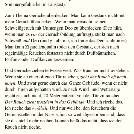
Sommergefühle bei mir auslöst).
Zum Thema Gerüche überdecken: Man kann Gestank nicht mit
mehr Geruch überdecken. Wenn man versucht, seinen
Schweißgeruch mit Unmengen Deo zu überdecken (Deo hilft,
wenn man es
vor
der Geruchsbildung aufträgt), stinkt man nach
Schweiß
und
Deo (und glaubt mir, ich finde das Deo schlimmer).
Man kann Zigarettenqualm (oder den Gestank, der sich nach
regelmäßige Rauchen festsetzt) nicht durch Duftbäumchen,
Parfums oder Duftkerzen loswerden.
Und Gerüche ziehen teilweise weit. Was Raucher nicht verstehen:
Wenn sie an einer offenen Tür rauchen,
zieht der Rauch oft nach
innen
. Und zwar gerne durch das Ganze Gebäude, wenn er nicht
durch Türen aufgehalten wird. Je nach Wind- und Wetterlage
reicht es auch nicht, 20 Meter entfernt von der Tür zu rauchen.
Der Rauch zieht trotzdem in das Gebäude
. Und ich rieche das.
Ich rieche das
wirklich
. Und nur weil bei den Rauchern die
Geruchszellen in der Nase schon so weit abgestorben sind, dass
sie das nicht mehr riechen können heißt das nicht, dass
ich
den
Rauch nicht rieche.