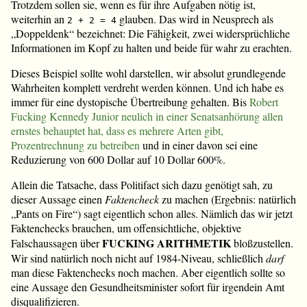
Trotzdem sollen sie, wenn es für ihre Aufgaben nötig ist,
weiterhin an
glauben. Das wird in Neusprech als
2 + 2 = 4
„Doppeldenk“ bezeichnet: Die Fähigkeit, zwei widersprüchliche
Informationen im Kopf zu halten und beide für wahr zu erachten.
Dieses Beispiel sollte wohl darstellen, wir absolut grundlegende
Wahrheiten komplett verdreht werden können. Und ich habe es
immer für eine dystopische Übertreibung gehalten. Bis
Robert
Fucking Kennedy Junior neulich in einer Senatsanhörung allen
ernstes behauptet hat, dass es mehrere Arten gibt,
Prozentrechnung zu betreiben
und in einer davon sei eine
Reduzierung von 600 Dollar auf 10 Dollar 600%.
Allein die Tatsache, dass Politifact sich dazu genötigt sah, zu
dieser Aussage einen
Faktencheck
zu machen (Ergebnis: natürlich
„Pants on Fire“) sagt eigentlich schon alles. Nämlich das wir jetzt
Faktenchecks brauchen, um offensichtliche, objektive
FUCKING ARITHMETIK
Falschaussagen über
bloßzustellen.
Wir sind natürlich noch nicht auf 1984-Niveau, schließlich
darf
man diese Faktenchecks noch machen. Aber eigentlich sollte so
eine Aussage den Gesundheitsminister sofort für irgendein Amt
disqualifizieren.