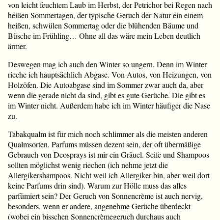
von leicht feuchtem Laub im Herbst, der Petrichor bei Regen nach
heißen Sommertagen, der typische Geruch der Natur ein einem
heißen, schwülen Sommertag oder die blühenden Bäume und
Büsche im Frühling… Ohne all das wäre mein Leben deutlich
ärmer.
Deswegen mag ich auch den Winter so ungern. Denn im Winter
rieche ich hauptsächlich Abgase. Von Autos, von Heizungen, von
Holzöfen. Die Autoabgase sind im Sommer zwar auch da, aber
wenn die gerade nicht da sind, gibt es gute Gerüche. Die gibt es
im Winter nicht. Außerdem habe ich im Winter häufiger die Nase
zu.
Tabakqualm ist für mich noch schlimmer als die meisten anderen
Qualmsorten. Parfums müssen dezent sein, der oft übermäßige
Gebrauch von Deosprays ist mir ein Gräuel. Seife und Shampoos
sollten möglichst wenig riechen (ich nehme jetzt die
Allergikershampoos. Nicht weil ich Allergiker bin, aber weil dort
keine Parfums drin sind). Warum zur Hölle muss das alles
parfümiert sein? Der Geruch von Sonnencrème ist auch nervig,
besonders, wenn er andere, angenehme Gerüche überdeckt
(wobei ein bisschen Sonnencrèmegeruch durchaus auch