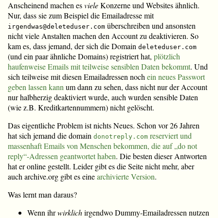
Anscheinend machen es
viele
Konzerne und Websites ähnlich.
Nur, dass sie zum Beispiel die Emailadresse mit
überschreiben und ansonsten
irgendwas@deleteduser.com
nicht viele Anstalten machen den Account zu deaktivieren. So
kam es, dass jemand, der sich die Domain
deleteduser.com
(und ein paar ähnliche Domains) registriert hat,
plötzlich
haufenweise Emails mit teilweise sensiblen Daten bekommt
. Und
sich teilweise mit diesen Emailadressen noch
ein neues Passwort
geben lassen kann
um dann zu sehen, dass nicht nur der Account
nur halbherzig deaktiviert wurde, auch wurden sensible Daten
(wie z.B. Kreditkartennummern) nicht gelöscht.
Das eigentliche Problem ist nichts Neues. Schon vor 26 Jahren
hat sich jemand die domain
reserviert und
donotreply.com
massenhaft Emails von Menschen bekommen, die auf „do not
reply“-Adressen geantwortet haben
. Die besten dieser Antworten
hat er online gestellt. Leider gibt es die Seite nicht mehr, aber
auch archive.org gibt es eine
archivierte Version
.
Was lernt man daraus?
Wenn ihr
wirklich
irgendwo Dummy-Emailadressen nutzen