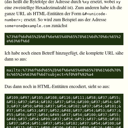
(das heißt die Bytefolge der Adresse durch
ersetzt, wobei
%xy
xy
eine zweistellige Hexadezimalzahl ist). Zum anderen habe ich die
ganze URL als HTML-Entitäten der Form
&#<unicode-
ersetzt. So wird zum Beispiel aus der Adresse
number>;
zunächst
some+one@example.com
%73%6f%6d%65%2b%6f%6e%65%40%65%78%61%6d%70%6c%65%2
Ich habe noch einen Betreff hinzugefügt, die komplette URL sähe
dann so aus:
mailto:%73%6f%6d%65%2b%6f%6e%65%40%65%78%61%6d%70%
Das dann noch in HTML-Entitäten encodiert, sieht so aus:
&#109;&#97;&#105;&#108;&#116;&#111;&#58;&#37;&#55;
&#51;&#37;&#54;&#102;&#37;&#54;&#100;&#37;&#54;&#5
3;&#37;&#50;&#98;&#37;&#54;&#102;&#37;&#54;&#101;&
#37;&#54;&#53;&#37;&#52;&#48;&#37;&#54;&#53;&#37;&
#55;&#56;&#37;&#54;&#49;&#37;&#54;&#100;&#37;&#55;
&#48;&#37;&#54;&#99;&#37;&#54;&#53;&#37;&#50;&#101
;&#37;&#54;&#51;&#37;&#54;&#102;&#37;&#54;&#100;&#
63;&#115;&#117;&#98;&#106;&#101;&#99;&#116;&#61;&#