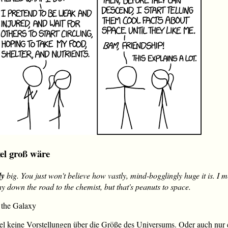
el groß wäre
ly
big. You just won't believe how vastly, mind-bogglingly huge it is. I 
way down the road to the chemist, but that's peanuts to space.
 the Galaxy
el keine Vorstellungen über die Größe des Universums. Oder auch nur e