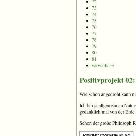
72
73
74
75
76
77
78
79
80
81
vorwärts →
Positivprojekt 02
Wie schon angedroht kann nic
Ich bin ja allgemein an Natur
gedanklich mal von der Erd
Schon der große Philosoph R