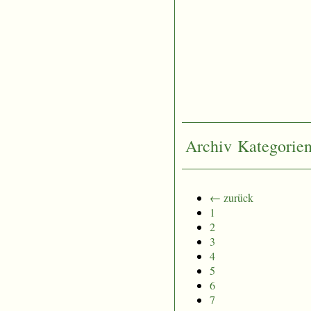
Archiv
Kategorie
← zurück
1
2
3
4
5
6
7