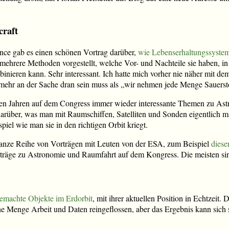
craft
nce gab es einen schönen Vortrag darüber,
wie Lebenserhaltungssyste
mehrere Methoden vorgestellt, welche Vor- und Nachteile sie haben, in 
nieren kann. Sehr interessant. Ich hatte mich vorher nie näher mit dem
mehr an der Sache dran sein muss als „wir nehmen jede Menge Sauersto
zten Jahren auf dem Congress immer wieder interessante Themen zu As
arüber, was man mit Raumschiffen, Satelliten und Sonden eigentlich m
piel wie man sie in den richtigen Orbit kriegt.
anze Reihe von Vorträgen mit Leuten von der ESA, zum Beispiel
diese
räge zu Astronomie und Raumfahrt auf dem Kongress. Die meisten sind
emachte Objekte im Erdorbit
, mit ihrer aktuellen Position in Echtzeit.
ine Menge Arbeit und Daten reingeflossen, aber das Ergebnis kann sich 