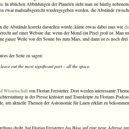
 In üblichen Abbildungen der Planeten sieht man sie häufig nebeneina
ten zwar maßstabsgerecht wiedergegeben werden, die Abstände zwisch
die Abstände korrekt darstellen würde, käme etwas dabei raus wie
di
recht auf einer Website dar, wenn der Mond ein Pixel groß ist. Man 
eine ganze Weile von der Sonne bis zum Mars, und dann ist es noch drei
ors der Seite zu sagen:
leave out the most significant part – all the space.
d Wissenschaft
von Florian Freistetter. Dort werden interessante Them
ichterstattung in der Presse kritisiert und Transkripte zu Florians Podc
elle, um aktuelle Themen der Astronomie für Laien erklärt zu bekommen
tellung droht, hat Florian Freistetter das Blog auf eine neue Adresse