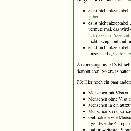
es ist nicht akzeptabel
geben
es ist nicht akzeptabel
vermute mal, das wird 
hat, dass der Präsident
nicht akzeptabel und n
es ist nicht akzeptabel
umsonst als „
vierte Ge
seh
Zusammengefasst: Es ist,
demontieren. So etwas hatten
PS: Hier noch ein paar ander
Menschen mit Visa an d
Menschen ohne Visa an 
Menschen in ein auszuw
Menschen zu deportiere
Geflüchtete wie Mensch
irgendwelche Camps z
und im weitesten Sinne