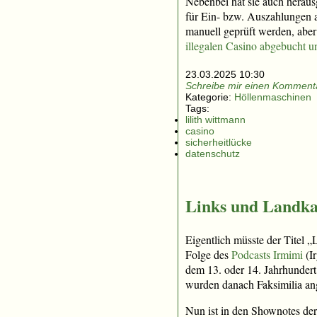
Nebenbei hat sie auch heraus
für Ein- bzw. Auszahlungen a
manuell geprüft werden, aber
illegalen Casino abgebucht un
23.03.2025 10:30
Schreibe mir einen Kommenta
Kategorie:
Höllenmaschinen
Tags:
lilith wittmann
casino
sicherheitlücke
datenschutz
Links und Landka
Eigentlich müsste der Titel „
Folge des
Podcasts Irmimi
(Ir
dem 13. oder 14. Jahrhundert
wurden danach Faksimilia ange
Nun ist in den Shownotes der