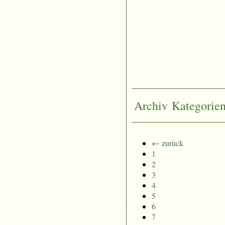
Archiv
Kategorie
← zurück
1
2
3
4
5
6
7