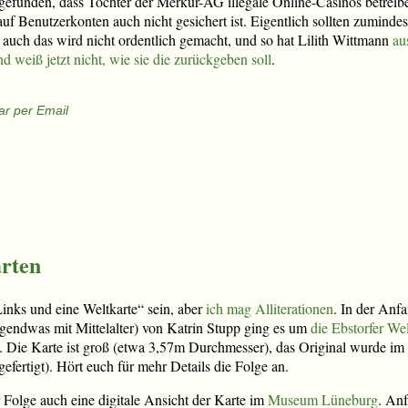
gefunden, dass Töchter der Merkur-AG illegale Online-Casinos betreiben
uf Benutzerkonten auch nicht gesichert ist. Eigentlich sollten zumind
 auch das wird nicht ordentlich gemacht, und so hat Lilith Wittmann
au
d weiß jetzt nicht, wie sie die zurückgeben soll
.
r per Email
rten
Links und eine Weltkarte“ sein, aber
ich mag Alliterationen
. In der Anf
gendwas mit Mittelalter) von Katrin Stupp ging es um
die Ebstorfer Wel
. Die Karte ist groß (etwa 3,57m Durchmesser), das Original wurde im z
fertigt). Hört euch für mehr Details die Folge an.
 Folge auch eine digitale Ansicht der Karte im
Museum Lüneburg
. An