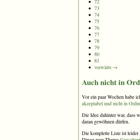
72
73
74
75
76
77
78
79
80
81
vorwärts →
Auch nicht in Or
Vor ein paar Wochen habe ic
akzeptabel und nicht in Ordn
Die Idee dahinter war, dass 
daran gewöhnen dürfen.
Die komplette Liste ist leider
Dinge zum Thema
Gewaltent