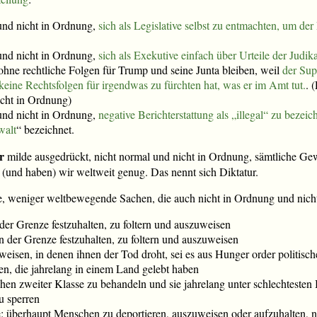
 und nicht in Ordnung,
sich als Legislative selbst zu entmachten, um d
 und nicht in Ordnung,
sich als Exekutive einfach über Urteile der Judi
ohne rechtliche Folgen für Trump und seine Junta bleiben, weil
der Sup
 keine Rechtsfolgen für irgendwas zu fürchten hat, was er im Amt tut.
. 
icht in Ordnung)
 und nicht in Ordnung,
negative Berichterstattung als „illegal“ zu bezei
walt
“ bezeichnet.
r
milde ausgedrückt, nicht normal und nicht in Ordnung, sämtliche Ge
 (und haben) wir weltweit genug. Das nennt sich Diktatur.
e, weniger weltbewegende Sachen, die auch nicht in Ordnung und nicht
er Grenze festzuhalten, zu foltern und auszuweisen
der Grenze festzuhalten, zu foltern und auszuweisen
eisen, in denen ihnen der Tod droht, sei es aus Hunger order politisc
n, die jahrelang in einem Land gelebt haben
en zweiter Klasse zu behandeln und sie jahrelang unter schlechtesten
u sperren
: überhaupt Menschen zu deportieren, auszuweisen oder aufzuhalten, nu